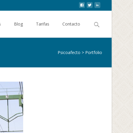
Buscar
s
Blog
Tarifas
Contacto
por:
Psicoafecto
>
Portfolio