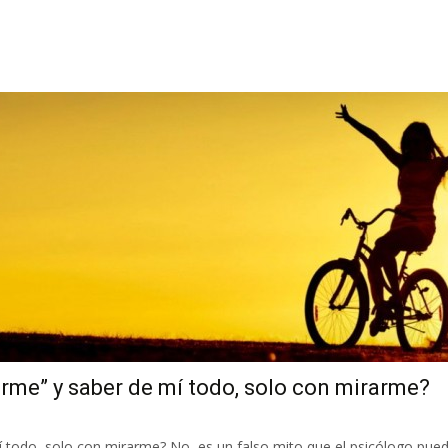
rme” y saber de mí todo, solo con mirarme?
 todo, solo con mirarme? No, es un falso mito que el psicólogo pued