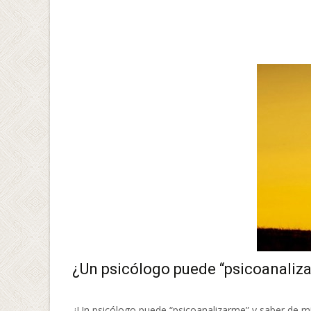
Leer más…
¿Un psicólogo puede “psicoanaliza
¿Un psicólogo puede “psicoanalizarme” y saber de mí