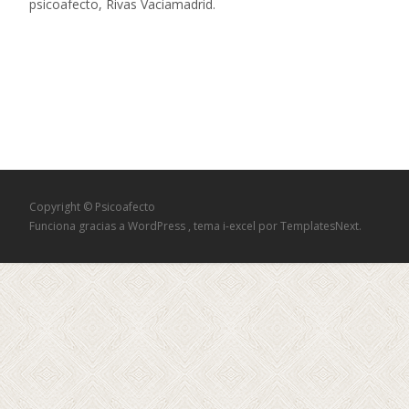
psicoafecto, Rivas Vaciamadrid.
Copyright © Psicoafecto
Funciona gracias a WordPress
, tema
i-excel
por TemplatesNext.